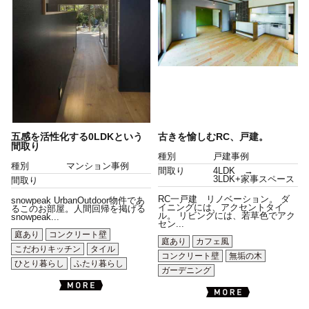
五感を活性化する0LDKという
古きを愉しむRC、戸建。
間取り
種別
戸建事例
種別
マンション事例
間取り
4LDK →
3LDK+家事スペース
間取り
RC一戸建 リノベーション。 ダ
snowpeak UrbanOutdoor物件であ
イニングには、アクセントタイ
るこのお部屋。人間回帰を掲げる
ル。 リビングには、若草色でアク
snowpeak...
セン...
庭あり
コンクリート壁
庭あり
カフェ風
こだわりキッチン
タイル
コンクリート壁
無垢の木
ひとり暮らし
ふたり暮らし
ガーデニング