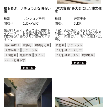
猫も喜ぶ、ナチュラルな明るい
“木の質感”を大切にした注文住
家
宅
種別
マンション事例
種別
戸建事例
間取り
1LDK+WIC
間取り
3LDK
光が行き届くナチュラルな空間を
「家」の原点のようなシンプルな
イメージし、お部屋の素材は全体
外観と、あえて露出した梁がアク
的に明るい色のクリア塗装でデザ
セントの住まい。 格子に組まれた
インし...
梁と...
築25年以上
庭あり
耐震も万全
庭あり
ナチュラル
天井が高い
ナチュラル
こだわりインテリア
土間あり
無垢の木
タイル
こだわりキッチン
眺望最高
ペットと暮らす