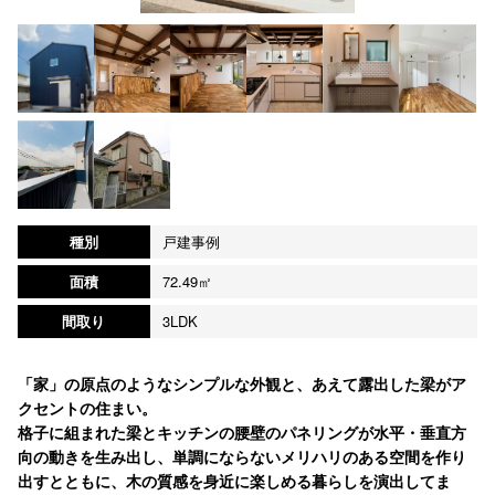
種別
戸建事例
面積
72.49㎡
間取り
3LDK
「家」の原点のようなシンプルな外観と、あえて露出した梁がア
クセントの住まい。
格子に組まれた梁とキッチンの腰壁のパネリングが水平・垂直方
向の動きを生み出し、単調にならないメリハリのある空間を作り
出すとともに、木の質感を身近に楽しめる暮らしを演出してま