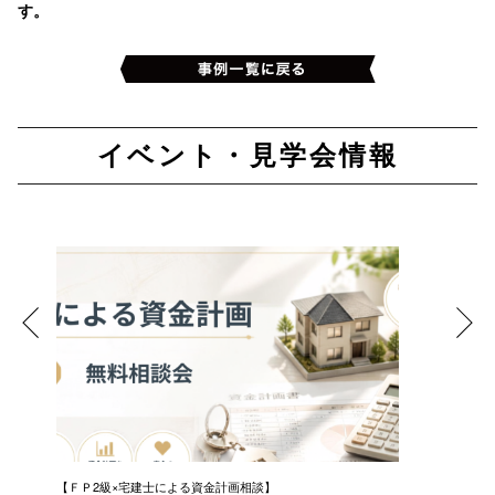
す。
イベント・見学会情報
ンニ
【ＦＰ2級×宅建士による資金計画相談】
【無料体