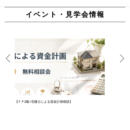
イベント・見学会情報
ンニ
【ＦＰ2級×宅建士による資金計画相談】
【無料体