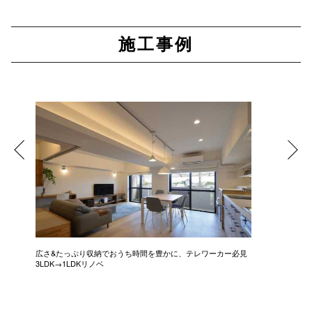
施工事例
広さ&たっぷり収納でおうち時間を豊かに、テレワーカー必見
モデルは
3LDK→1LDKリノベ
にこだわっ