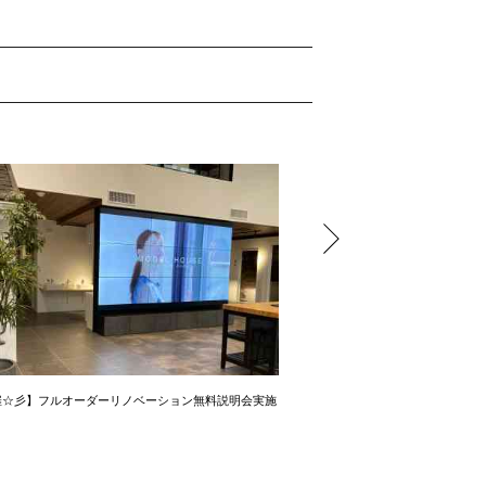
催☆彡】フルオーダーリノベーション無料説明会実施
【リノベーション】フルオーダ
ング実施中♪