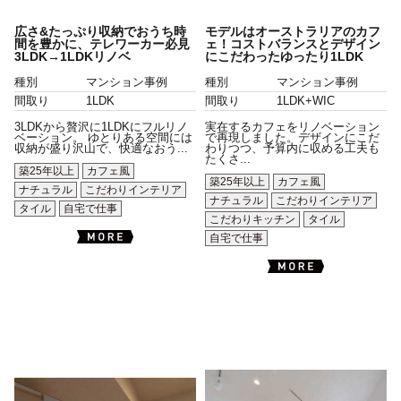
広さ&たっぷり収納でおうち時
モデルはオーストラリアのカフ
間を豊かに、テレワーカー必見
ェ！コストバランスとデザイン
3LDK→1LDKリノベ
にこだわったゆったり1LDK
種別
マンション事例
種別
マンション事例
間取り
1LDK
間取り
1LDK+WIC
3LDKから贅沢に1LDKにフルリノ
実在するカフェをリノベーション
ベーション。 ゆとりある空間には
で再現しました。デザインにこだ
収納が盛り沢山で、快適なおう...
わりつつ、予算内に収める工夫も
たくさ...
築25年以上
カフェ風
築25年以上
カフェ風
ナチュラル
こだわりインテリア
ナチュラル
こだわりインテリア
タイル
自宅で仕事
こだわりキッチン
タイル
自宅で仕事