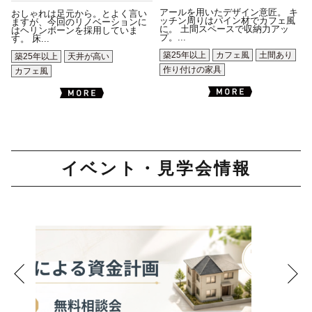
アールを用いたデザイン意匠。 キ
おしゃれは足元から。とよく言い
ッチン周りはパイン材でカフェ風
ますが、今回のリノベーションに
に。 土間スペースで収納力アッ
はヘリンボーンを採用していま
プ。...
す。 床...
築25年以上
カフェ風
土間あり
築25年以上
天井が高い
作り付けの家具
カフェ風
イベント・見学会情報