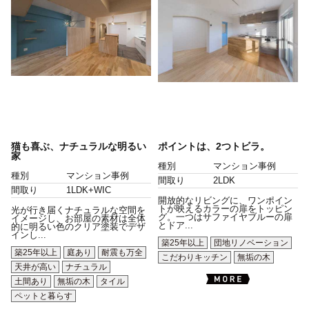
猫も喜ぶ、ナチュラルな明るい
ポイントは、2つトビラ。
家
種別
マンション事例
種別
マンション事例
間取り
2LDK
間取り
1LDK+WIC
開放的なリビングに、ワンポイン
トが映えるカラーの扉をトッピン
光が行き届くナチュラルな空間を
グ。一つはサファイヤブルーの扉
イメージし、お部屋の素材は全体
とドア...
的に明るい色のクリア塗装でデザ
インし...
築25年以上
団地リノベーション
築25年以上
庭あり
耐震も万全
こだわりキッチン
無垢の木
天井が高い
ナチュラル
土間あり
無垢の木
タイル
ペットと暮らす