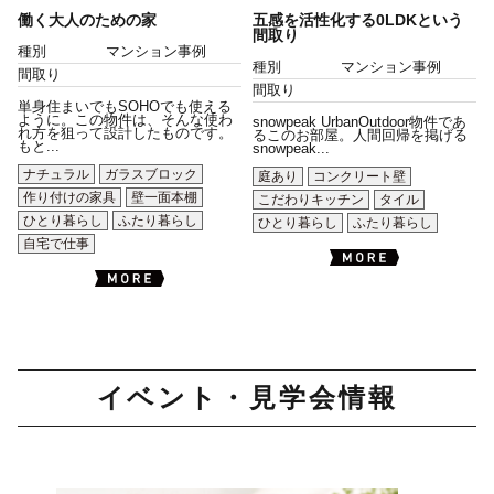
働く大人のための家
五感を活性化する0LDKという
間取り
種別
マンション事例
種別
マンション事例
間取り
間取り
単身住まいでもSOHOでも使える
ように。この物件は、そんな使わ
snowpeak UrbanOutdoor物件であ
れ方を狙って設計したものです。
るこのお部屋。人間回帰を掲げる
もと...
snowpeak...
ナチュラル
ガラスブロック
庭あり
コンクリート壁
作り付けの家具
壁一面本棚
こだわりキッチン
タイル
ひとり暮らし
ふたり暮らし
ひとり暮らし
ふたり暮らし
自宅で仕事
イベント・見学会情報