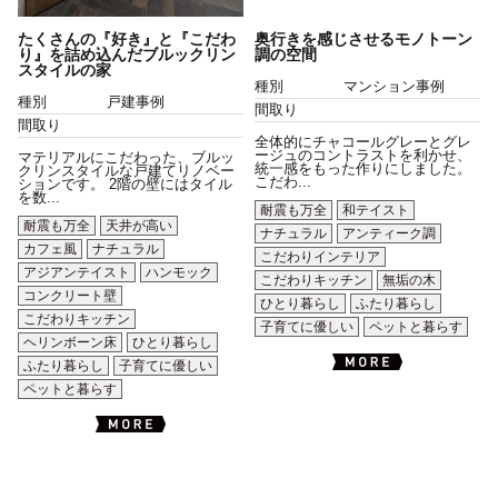
たくさんの『好き』と『こだわ
奥行きを感じさせるモノトーン
り』を詰め込んだブルックリン
調の空間
スタイルの家
種別
マンション事例
種別
戸建事例
間取り
間取り
全体的にチャコールグレーとグレ
ージュのコントラストを利かせ、
マテリアルにこだわった、ブルッ
統一感をもった作りにしました。
クリンスタイルな戸建てリノベー
こだわ...
ションです。 2階の壁にはタイル
を数...
耐震も万全
和テイスト
耐震も万全
天井が高い
ナチュラル
アンティーク調
カフェ風
ナチュラル
こだわりインテリア
アジアンテイスト
ハンモック
こだわりキッチン
無垢の木
コンクリート壁
ひとり暮らし
ふたり暮らし
こだわりキッチン
子育てに優しい
ペットと暮らす
ヘリンボーン床
ひとり暮らし
ふたり暮らし
子育てに優しい
ペットと暮らす