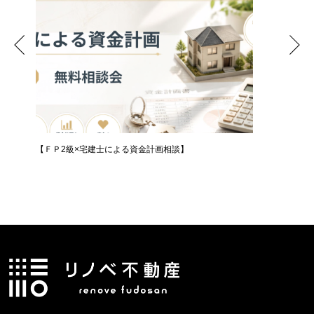
プ
【ＦＰ2級×宅建士による資金計画相談】
【無料体