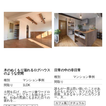
木のぬくもり溢れるログハウス
日常の中の非日常
のような空間
種別
マンション事例
種別
マンション事例
間取り
間取り
1LDK
誰もが一度は思い描いたことがあ
るかもしれない、カフェのような
土間を広げ、ガレージ兼ワードロ
部屋。大きなキッチンにカウンタ
ーブへ。そしてそこを抜けると一
ー。天...
転、社会の荒波にもまれた日々の
疲れを...
カフェ風
ナチュラル