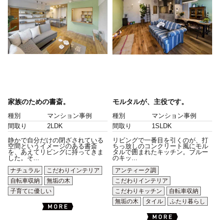
家族のための書斎。
モルタルが、主役です。
種別
マンション事例
種別
マンション事例
間取り
2LDK
間取り
1SLDK
静かで自分だけの閉ざされている
リビングで一番目を引くのが、打
空間というイメージのある書斎
ちっ放しのコンクリート風にモル
を、あえてリビングに持ってきま
タルで囲まれたキッチン。ブルー
した。そ...
のキッ...
ナチュラル
こだわりインテリア
アンティーク調
自転車収納
無垢の木
こだわりインテリア
子育てに優しい
こだわりキッチン
自転車収納
無垢の木
タイル
ふたり暮らし