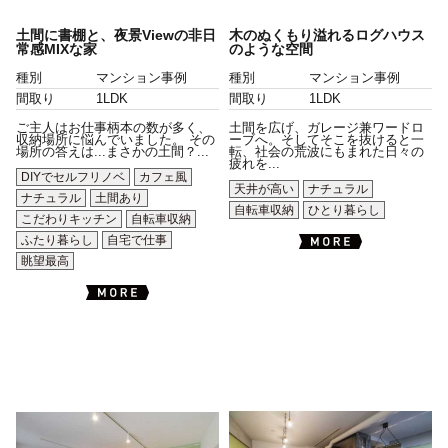
土間に書棚と、夜景Viewの非日
木のぬくもり溢れるログハウス
常感MIXな家
のような空間
種別
マンション事例
種別
マンション事例
間取り
1LDK
間取り
1LDK
ご主人はお仕事柄本の数が多く、
土間を広げ、ガレージ兼ワードロ
収納場所に悩んでいました。 その
ーブへ。そしてそこを抜けると一
場所の答えは...まさかの土間？...
転、社会の荒波にもまれた日々の
疲れを...
DIYでセルフリノベ
カフェ風
天井が高い
ナチュラル
ナチュラル
土間あり
自転車収納
ひとり暮らし
こだわりキッチン
自転車収納
ふたり暮らし
自宅で仕事
眺望最高