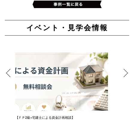
イベント・見学会情報
ンニ
【ＦＰ2級×宅建士による資金計画相談】
【無料体