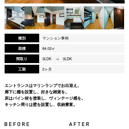
種別
マンション事例
面積
84.02㎡
間取り
3LDK → 3LDK
工期
2ヶ月
エントランスはマリンランプでお出迎え。
廊下に棚を設置し、好きな雑貨を。
床はパイン材を塗装し、ヴィンテージ感を。
キッチン周りは壁を設置し、収納豊富。